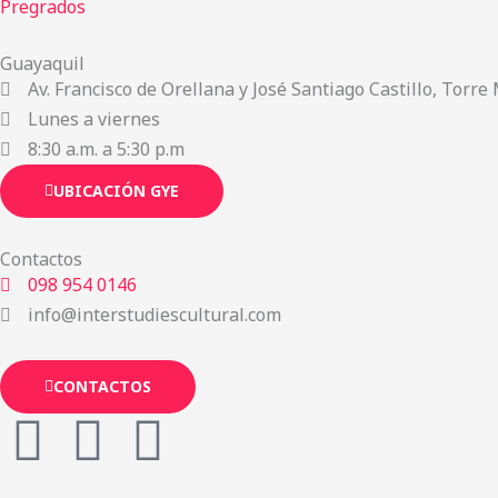
Pregrados
Guayaquil
Av. Francisco de Orellana y José Santiago Castillo, Torre 
Lunes a viernes
8:30 a.m. a 5:30 p.m
UBICACIÓN GYE
Contactos
098 954 0146
info@interstudiescultural.com
CONTACTOS
F
I
W
a
n
h