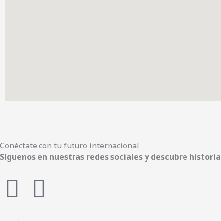
Conéctate con tu futuro internacional
Síguenos en nuestras redes sociales y descubre histori
F
I
a
n