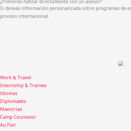
¿Prefieres hablar directamente con un asesor?
c
s
Si deseas información personalizada sobre programas de est
proceso internacional.
e
t
b
a
o
g
o
r
k
a
Work & Travel
Internship & Trainee
m
Idiomas
Diplomados
Maestrías
Camp Counselor
Au Pair