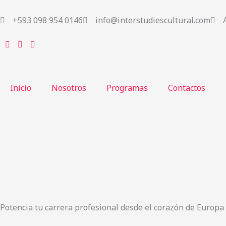
Ir
al
+593 098 954 0146
info@interstudiescultural.com
contenido
Inicio
Nosotros
Programas
Contactos
Potencia tu carrera profesional desde el corazón de Europa