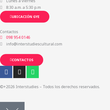
Lunes a viernes
8:30 a.m. a 5:30 p.m
UBICACIÓN GYE
Contactos
098 954 0146
info@interstudiescultural.com
CONTACTOS
F
I
W
a
n
h
c
s
a
e
t
t
©+2026 Interstudies – Todos los derechos reservados.
b
a
s
o
g
a
o
r
p