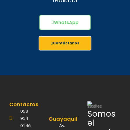
realidad
WhatsApp
Contáctanos
Contactos
098
Somos
954
Guayaquil
el
0146
Av.