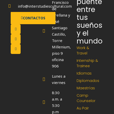
puente
Francisco
info@interstudiescultural.com
entre
de
Orellana y
tus
CONTACTOS
José
sueños
F
I
W
Santiago
a
n
h
y el
c
s
a
Castillo,
e
t
t
mundo
b
a
s
Torre
o
g
a
o
r
p
Millenium,
Work &
k
a
p
m
piso 9
Travel
oficina
Internship &
906
Trainee
Idiomas
Lunes a
Diplomados
viernes
Maestrías
8:30
Camp
a.m. a
Counselor
5:30
Au Pair
p.m